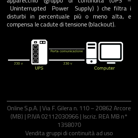
apparecchio (gruppo di continuità (UPS –
Uninterrupted Power Supply
) ) che filtra i
disturbi in percentuale più o meno alta, e
compensa le cadute di tensione
(blackout).
Online S.p.A. | Via F. Gilera n. 110 – 20862 Arcore
(MB) | P.IVA 02112030966 | Iscriz. REA MB n°
1358070
Vendita gruppi di continuità ad uso